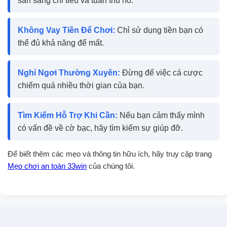
sẵn sàng chi tiêu và tuân thủ nó.
Không Vay Tiền Để Chơi:
Chỉ sử dụng tiền bạn có
thể đủ khả năng để mất.
Nghỉ Ngơi Thường Xuyên:
Đừng để việc cá cược
chiếm quá nhiều thời gian của bạn.
Tìm Kiếm Hỗ Trợ Khi Cần:
Nếu bạn cảm thấy mình
có vấn đề về cờ bạc, hãy tìm kiếm sự giúp đỡ.
Để biết thêm các mẹo và thông tin hữu ích, hãy truy cập trang
Mẹo chơi an toàn 33win
của chúng tôi.