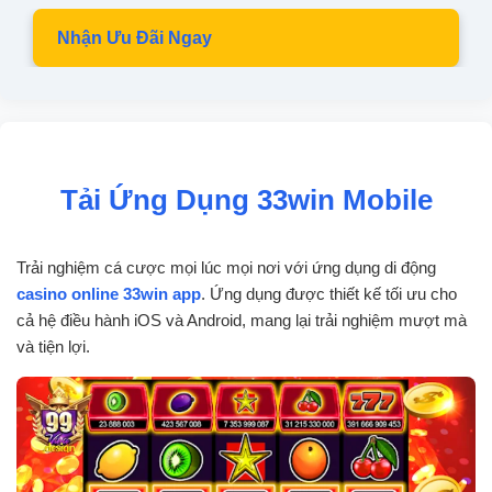
Nhận Ưu Đãi Ngay
Tải Ứng Dụng 33win Mobile
Trải nghiệm cá cược mọi lúc mọi nơi với ứng dụng di động
casino online 33win app
. Ứng dụng được thiết kế tối ưu cho
cả hệ điều hành iOS và Android, mang lại trải nghiệm mượt mà
và tiện lợi.