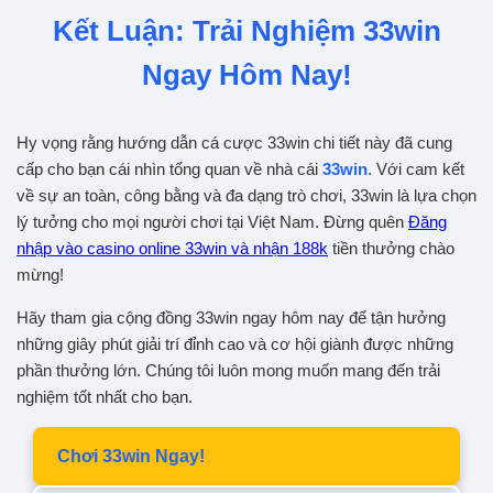
Kết Luận: Trải Nghiệm 33win
Ngay Hôm Nay!
Hy vọng rằng hướng dẫn cá cược 33win chi tiết này đã cung
cấp cho bạn cái nhìn tổng quan về nhà cái
33win
. Với cam kết
về sự an toàn, công bằng và đa dạng trò chơi, 33win là lựa chọn
lý tưởng cho mọi người chơi tại Việt Nam. Đừng quên
Đăng
nhập vào casino online 33win và nhận 188k
tiền thưởng chào
mừng!
Hãy tham gia cộng đồng 33win ngay hôm nay để tận hưởng
những giây phút giải trí đỉnh cao và cơ hội giành được những
phần thưởng lớn. Chúng tôi luôn mong muốn mang đến trải
nghiệm tốt nhất cho bạn.
Chơi 33win Ngay!