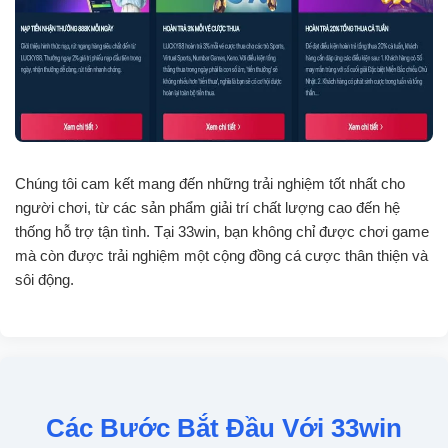
Chúng tôi cam kết mang đến những trải nghiệm tốt nhất cho
người chơi, từ các sản phẩm giải trí chất lượng cao đến hệ
thống hỗ trợ tận tình. Tại 33win, bạn không chỉ được chơi game
mà còn được trải nghiệm một cộng đồng cá cược thân thiện và
sôi động.
Các Bước Bắt Đầu Với 33win