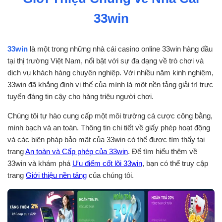
33win
33win
là một trong những nhà cái casino online 33win hàng đầu
tại thị trường Việt Nam, nổi bật với sự đa dạng về trò chơi và
dịch vụ khách hàng chuyên nghiệp. Với nhiều năm kinh nghiệm,
33win đã khẳng định vị thế của mình là một nền tảng giải trí trực
tuyến đáng tin cậy cho hàng triệu người chơi.
Chúng tôi tự hào cung cấp một môi trường cá cược công bằng,
minh bạch và an toàn. Thông tin chi tiết về giấy phép hoạt động
và các biện pháp bảo mật của 33win có thể được tìm thấy tại
trang
An toàn và Cấp phép của 33win
. Để tìm hiểu thêm về
33win và khám phá
Ưu điểm cốt lõi 33win
, bạn có thể truy cập
trang
Giới thiệu nền tảng
của chúng tôi.