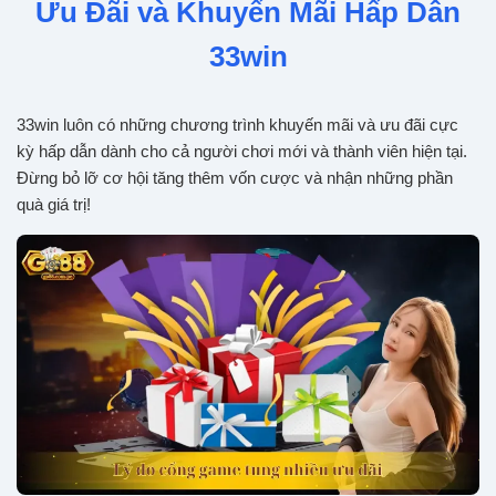
Ưu Đãi và Khuyến Mãi Hấp Dẫn
33win
33win luôn có những chương trình khuyến mãi và ưu đãi cực
kỳ hấp dẫn dành cho cả người chơi mới và thành viên hiện tại.
Đừng bỏ lỡ cơ hội tăng thêm vốn cược và nhận những phần
quà giá trị!