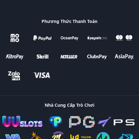
Phương Thức Thanh Toán
Nhà Cung Cấp Trò Chơi