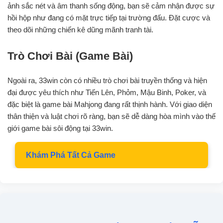
ảnh sắc nét và âm thanh sống động, bạn sẽ cảm nhận được sự
hồi hộp như đang có mặt trực tiếp tại trường đấu. Đặt cược và
theo dõi những chiến kê dũng mãnh tranh tài.
Trò Chơi Bài (Game Bài)
Ngoài ra, 33win còn có nhiều trò chơi bài truyền thống và hiện
đại được yêu thích như Tiến Lên, Phỏm, Mậu Binh, Poker, và
đặc biệt là game bài Mahjong đang rất thịnh hành. Với giao diện
thân thiện và luật chơi rõ ràng, bạn sẽ dễ dàng hòa mình vào thế
giới game bài sôi động tại 33win.
Khám Phá Tất Cả Game