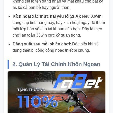
không tiết lộ tên đăng nhập và mật khẩu cho bất kỳ
ai, kể cả bạn bè hay người thân.
Kích hoạt xác thực hai yếu tố (2FA):
Nếu 33win
cung cấp tính năng này, hãy kích hoạt ngay để thêm
một lớp bảo vệ cho tài khoản của bạn. Đây là
mẹo
chơi an toàn 33win
cực kỳ quan trọng.
Đăng xuất sau mỗi phiên chơi:
Đặc biệt khi sử
dụng thiết bị công cộng hoặc thiết bị chung.
2. Quản Lý Tài Chính Khôn Ngoan