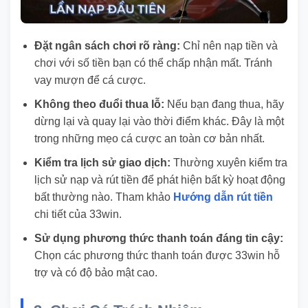
Đặt ngân sách chơi rõ ràng:
Chỉ nên nạp tiền và
chơi với số tiền bạn có thể chấp nhận mất. Tránh
vay mượn để cá cược.
Không theo đuổi thua lỗ:
Nếu bạn đang thua, hãy
dừng lại và quay lại vào thời điểm khác. Đây là một
trong những
mẹo cá cược an toàn
cơ bản nhất.
Kiểm tra lịch sử giao dịch:
Thường xuyên kiểm tra
lịch sử nạp và rút tiền để phát hiện bất kỳ hoạt động
bất thường nào. Tham khảo
Hướng dẫn rút tiền
chi tiết của 33win.
Sử dụng phương thức thanh toán đáng tin cậy:
Chọn các phương thức thanh toán được 33win hỗ
trợ và có độ bảo mật cao.