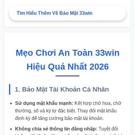
Tìm Hiểu Thêm Về Bảo Mật 33win
Mẹo Chơi An Toàn 33win
Hiệu Quả Nhất 2026
1. Bảo Mật Tài Khoản Cá Nhân
Sử dụng mật khẩu mạnh:
Kết hợp chữ hoa, chữ
thường, số và ký tự đặc biệt. Thay đổi mật khẩu
định kỳ để tăng cường bảo mật tài khoản.
Không chia sẻ thông tin đăng nhập:
Tuyệt đối