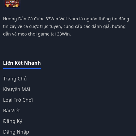
Hướng Dẫn Cá Cược 33Win Việt Nam là nguồn thông tin đáng
tin cậy về cá cược trực tuyến, cung cấp các đánh giá, hướng
dẫn và mẹo chơi game tại 33Win.
Liên Kết Nhanh
Trang Chủ
Khuyến Mãi
Loại Trò Chơi
Bài Viết
Đăng Ký
Đăng Nhập