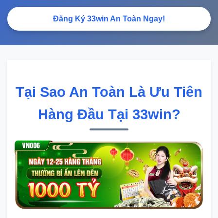
Đăng Ký 33win An Toàn Ngay!
Tại Sao An Toàn Là Ưu Tiên
Hàng Đầu Tại 33win?