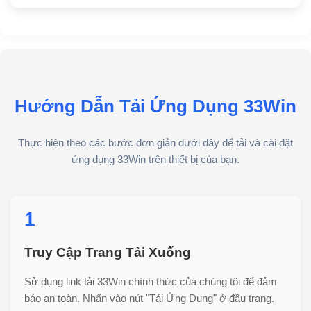
Hướng Dẫn Tải Ứng Dụng 33Win
Thực hiện theo các bước đơn giản dưới đây để tải và cài đặt
ứng dụng 33Win trên thiết bị của bạn.
1
Truy Cập Trang Tải Xuống
Sử dụng link tải 33Win chính thức của chúng tôi để đảm
bảo an toàn. Nhấn vào nút "Tải Ứng Dụng" ở đầu trang.