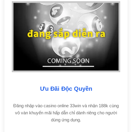
Ưu Đãi Độc Quyền
Đăng nhập vào casino online 33win và nhận 188k cùng
vô vàn khuyến mãi hấp dẫn chỉ dành riêng cho người
dùng ứng dụng.