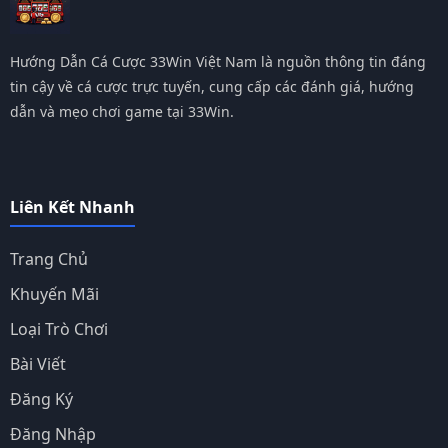
Hướng Dẫn Cá Cược 33Win Việt Nam là nguồn thông tin đáng
tin cậy về cá cược trực tuyến, cung cấp các đánh giá, hướng
dẫn và mẹo chơi game tại 33Win.
Liên Kết Nhanh
Trang Chủ
Khuyến Mãi
Loại Trò Chơi
Bài Viết
Đăng Ký
Đăng Nhập