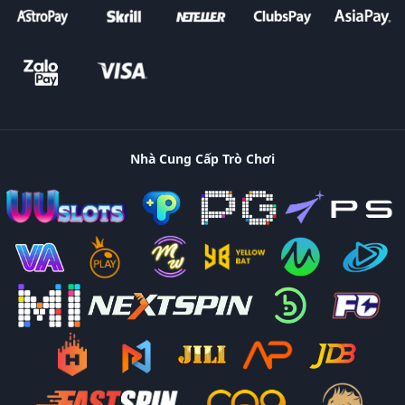
Nhà Cung Cấp Trò Chơi