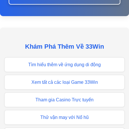
Khám Phá Thêm Về 33Win
Tìm hiểu thêm về ứng dụng di động
Xem tất cả các loại Game 33Win
Tham gia Casino Trực tuyến
Thử vận may với Nổ hũ