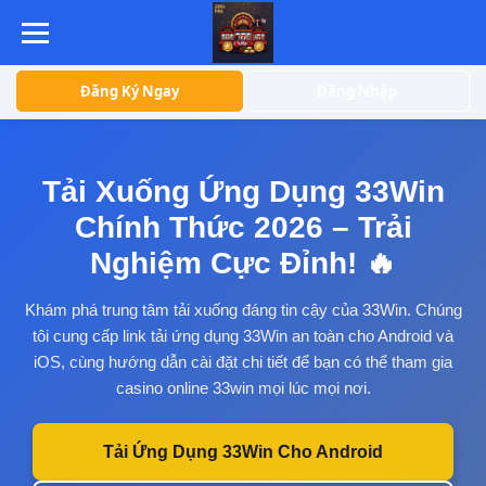
Đăng Ký Ngay
Đăng Nhập
Tải Xuống Ứng Dụng 33Win
Chính Thức 2026 – Trải
Nghiệm Cực Đỉnh! 🔥
Khám phá trung tâm tải xuống đáng tin cậy của 33Win. Chúng
tôi cung cấp link tải ứng dụng 33Win an toàn cho Android và
iOS, cùng hướng dẫn cài đặt chi tiết để bạn có thể tham gia
casino online 33win mọi lúc mọi nơi.
Tải Ứng Dụng 33Win Cho Android