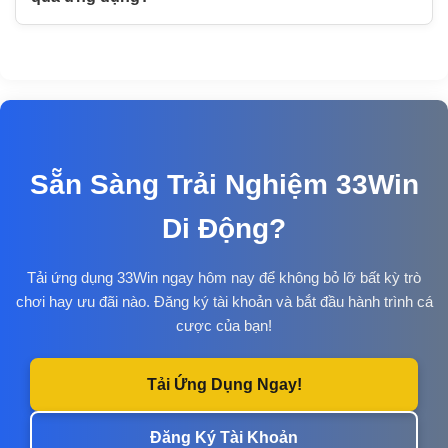
Sẵn Sàng Trải Nghiệm 33Win
Di Động?
Tải ứng dụng 33Win ngay hôm nay để không bỏ lỡ bất kỳ trò
chơi hay ưu đãi nào. Đăng ký tài khoản và bắt đầu hành trình cá
cược của bạn!
Tải Ứng Dụng Ngay!
Đăng Ký Tài Khoản