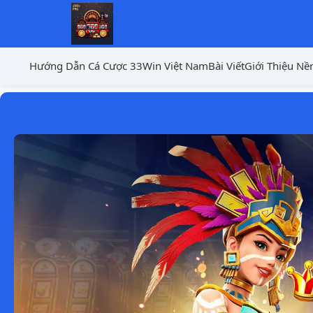
Hướng Dẫn Cá Cược 33Win Việt Nam
Bài Viết
Giới Thiệu Nề