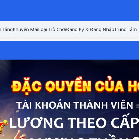
n Tảng
Khuyến Mãi
Loại Trò Chơi
Đăng Ký & Đăng Nhập
Trung Tâm 