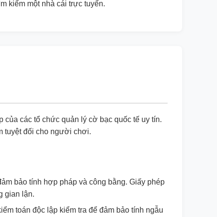
ìm kiếm một nhà cái trực tuyến.
 của các tổ chức quản lý cờ bạc quốc tế uy tín.
 tuyệt đối cho người chơi.
đảm bảo tính hợp pháp và công bằng. Giấy phép
 gian lận.
iểm toán độc lập kiểm tra để đảm bảo tính ngẫu