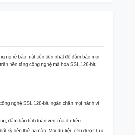
ông nghệ bảo mật tiên tiến nhất để đảm bảo mọi
rên nền tảng công nghệ mã hóa SSL 128-bit,
công nghệ SSL 128-bit, ngăn chặn mọi hành vi
g, đảm bảo tính toàn vẹn của dữ liệu.
bất kỳ bên thứ ba nào. Mọi dữ liệu đều được lưu