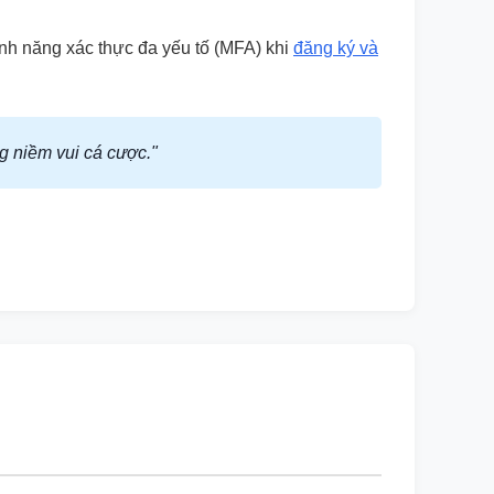
nh năng xác thực đa yếu tố (MFA) khi
đăng ký và
g niềm vui cá cược."