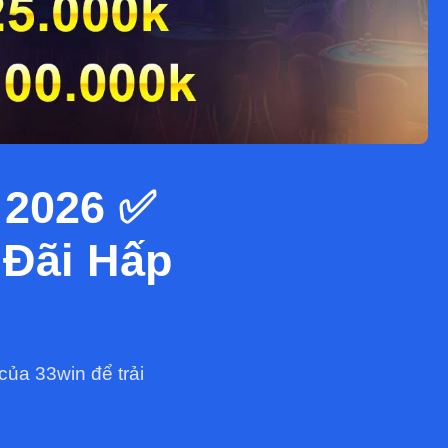
 2026 ✅
 Đãi Hấp
ủa 33win để trải