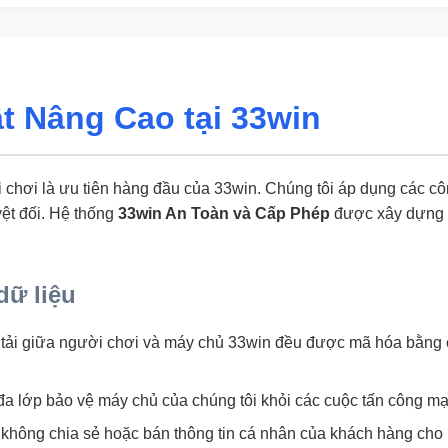
t Nâng Cao tại 33win
i chơi là ưu tiên hàng đầu của 33win. Chúng tôi áp dụng các c
yệt đối. Hệ thống
33win An Toàn và Cấp Phép
được xây dựng t
dữ liệu
n tải giữa người chơi và máy chủ 33win đều được mã hóa bằng 
a lớp bảo vệ máy chủ của chúng tôi khỏi các cuộc tấn công mạn
không chia sẻ hoặc bán thông tin cá nhân của khách hàng cho 