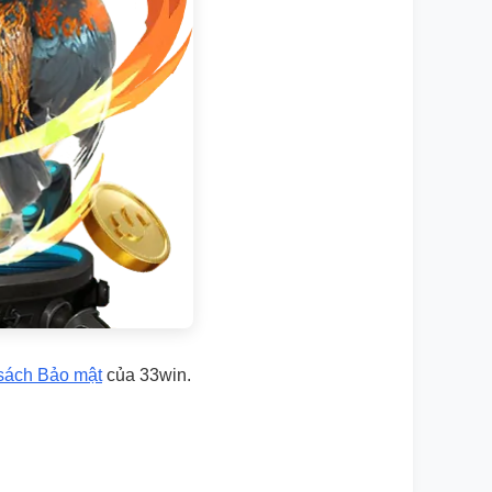
sách Bảo mật
của 33win.