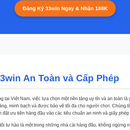
Đăng Ký 33win Ngay & Nhận 188K
33win An Toàn và Cấp Phép
 tại Việt Nam, việc lựa chọn một nền tảng uy tín và an toàn là 
ng, minh bạch và được bảo vệ tối đa cho người chơi. Chúng tôi 
n đặt ưu tiên hàng đầu vào các tiêu chuẩn an ninh và giấy phép
ôi tự hào là một trong những nhà cái hàng đầu, không ngừng nâ