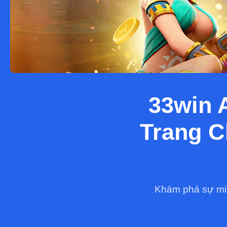
33win 
Trang C
Khám phá sự min