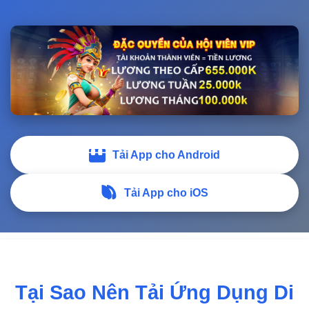
Tải App cho Android
Tải App cho iOS
Tại Sao Nên Tải Ứng Dụng Di