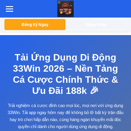
Đăng Ký Ngay
Đăng Nhập
Tải Ứng Dụng Di Động
33Win 2026 – Nền Tảng
Cá Cược Chính Thức &
Ưu Đãi 188k 🎉
Trải nghiệm cá cược đỉnh cao mọi lúc, mọi nơi với ứng dụng
33Win. Tải app ngay hôm nay để không bỏ lỡ bất kỳ trận đấu
hay trò chơi hấp dẫn nào, cùng hàng ngàn khuyến mãi độc
quyền chỉ dành cho người dùng ứng dụng di động.