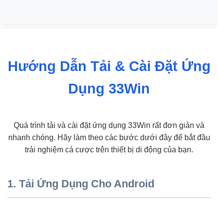
Hướng Dẫn Tải & Cài Đặt Ứng
Dụng 33Win
Quá trình tải và cài đặt ứng dụng 33Win rất đơn giản và
nhanh chóng. Hãy làm theo các bước dưới đây để bắt đầu
trải nghiệm cá cược trên thiết bị di động của bạn.
1. Tải Ứng Dụng Cho Android