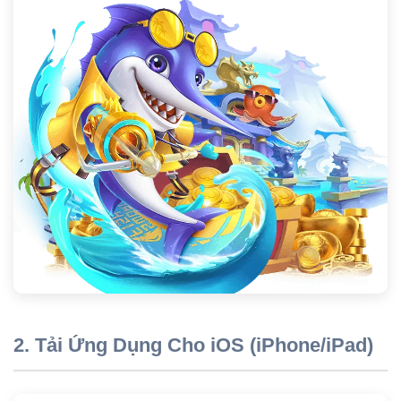
2. Tải Ứng Dụng Cho iOS (iPhone/iPad)