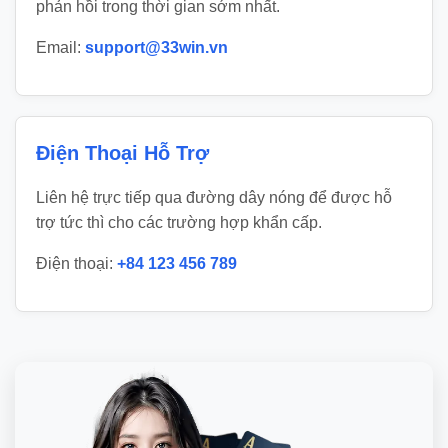
phản hồi trong thời gian sớm nhất.
Email:
support@33win.vn
Điện Thoại Hỗ Trợ
Liên hệ trực tiếp qua đường dây nóng để được hỗ
trợ tức thì cho các trường hợp khẩn cấp.
Điện thoại:
+84 123 456 789