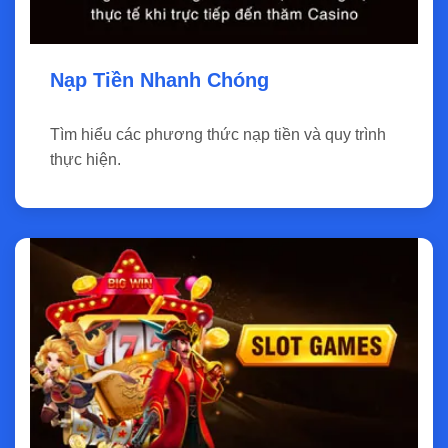
Nạp Tiền Nhanh Chóng
Tìm hiểu các phương thức nạp tiền và quy trình
thực hiện.