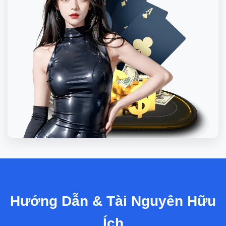
Hướng Dẫn & Tài Nguyên Hữu
Ích