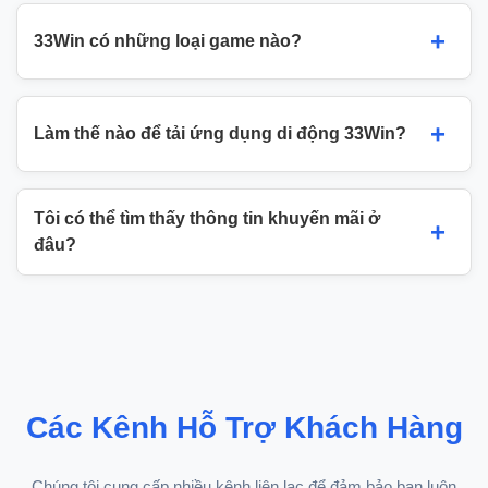
+
33Win có những loại game nào?
+
Làm thế nào để tải ứng dụng di động 33Win?
Tôi có thể tìm thấy thông tin khuyến mãi ở
+
đâu?
Các Kênh Hỗ Trợ Khách Hàng
Chúng tôi cung cấp nhiều kênh liên lạc để đảm bảo bạn luôn