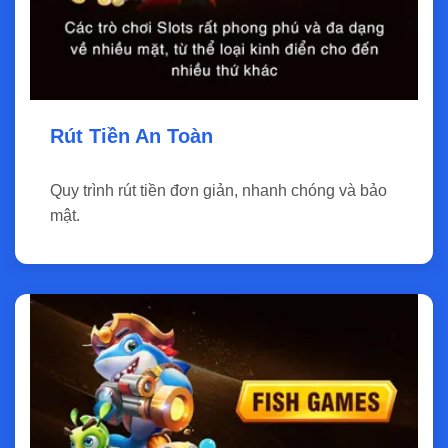
Rút Tiền An Toàn
Quy trình rút tiền đơn giản, nhanh chóng và bảo
mật.